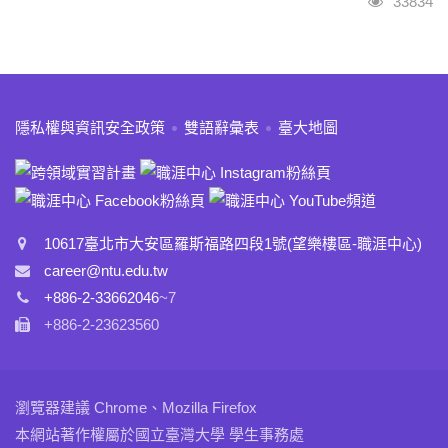
瀏覽人次
33834
:::
隱私權與資訊安全政策
雙語辭彙表
臺大地圖
10617臺北市大安區羅斯福路四段1號(望樂樓區-職涯中心)
career@ntu.edu.tw
+886-2-33662046
~7
+886-2-23623560
瀏覽器建議 Chrome、Mozilla Firefox
本網站著作權屬於國立臺灣大學 學生事務處