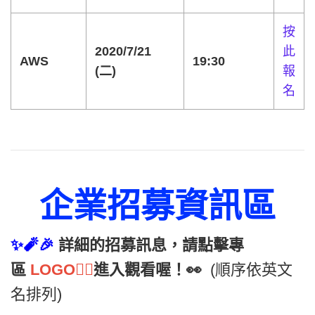
按
2020/7/21
此
AWS
19:30
(二)
報
名
企業招募資訊區
✨🧨🎉
詳細的招募訊息，請點擊專
區
LOGO👈🏻
進入觀看喔！👀
(順序依英文
名排列)