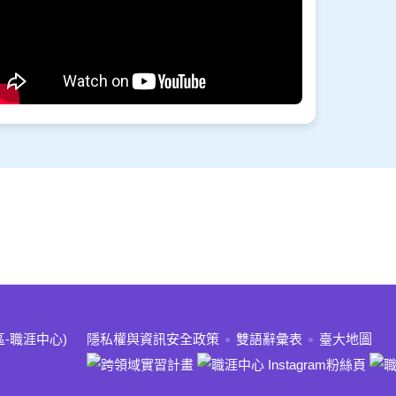
:::
區-職涯中心)
隱私權與資訊安全政策
雙語辭彙表
臺大地圖