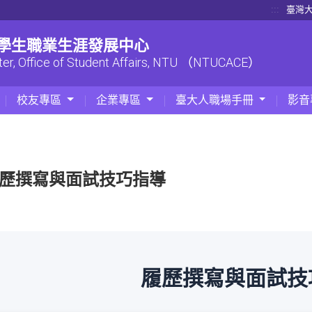
:::
臺灣
| 學生職業生涯發展中心
ter, Office of Student Affairs, NTU （NTUCACE）
校友專區
企業專區
臺大人職場手冊
影音
歷撰寫與面試技巧指導
履歷撰寫與面試技