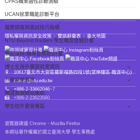
CPAS職業適性診斷測驗
UCAN就業職能診斷平台
履歷撰寫與面試技巧指導
:::
隱私權與資訊安全政策
雙語辭彙表
臺大地圖
NTU Beyond Borders 學生職涯發展計畫
夢田深耕(輔導暨獎助)計畫
博士生海外實習就業資訊
10617臺北市大安區羅斯福路四段1號(望樂樓區-職涯中心)
升學留學資訊
career@ntu.edu.tw
+886-2-33662046
~7
職涯資源網站連結
+886-2-23623560
學生校外實習專區
瀏覽器建議 Chrome、Mozilla Firefox
本網站著作權屬於國立臺灣大學 學生事務處