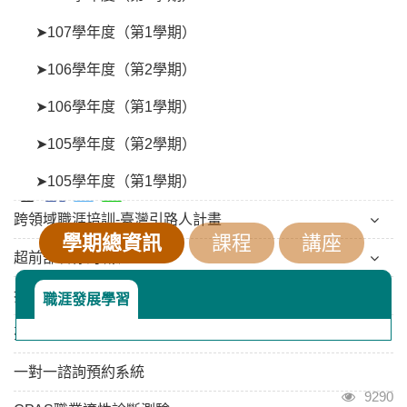
➤107學年度（第1學期）
➤106學年度（第2學期）
➤106學年度（第1學期）
職能發展課程與講座 - 109學年度（第
➤105學年度（第2學期）
2學期）
➤105學年度（第1學期）
跨領域職涯培訓-臺灣引路人計畫
學期總資訊
課程
講座
超前部署你的職涯
打造未來領袖
職涯發展學習
臺大校園徵才
一對一諮詢預約系統
瀏覽人
9290