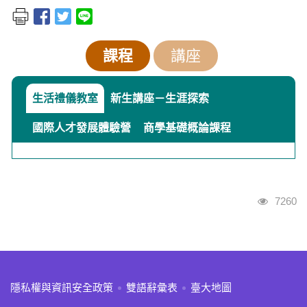
課程
講座
生活禮儀教室
新生講座－生涯探索
國際人才發展體驗營
商學基礎概論課程
瀏覽人
7260
:::
隱私權與資訊安全政策
雙語辭彙表
臺大地圖