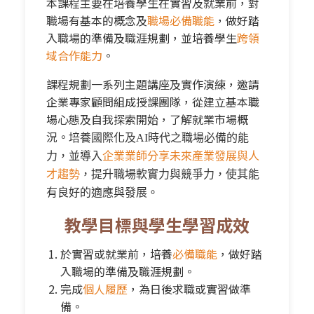
本課程主要在培養學生在實習及就業前，對
職場有基本的概念及
職場必備職能
，做好踏
入職場的準備及職涯規劃，並培養學生
跨領
域合作能力
。
課程規劃一系列主題講座及實作演練，邀請
企業專家顧問組成授課團隊，從建立基本職
場心態及自我探索開始，了解就業市場概
況。
培養國際化及
AI
時代之職場必備的能
力，並導入
企業業師分享未來產業發展與人
才趨勢
，提升職場軟實力與競爭力，使其能
有良好的適應與發展。
教學目標與學生學習成效
於實習或就業前，培養
必備職能
，做好踏
入職場的準備及職涯規劃。
完成
個人履歷
，為日後求職或實習做準
備。