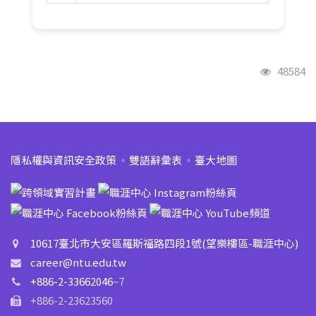
🎤
講師：
台積電慈善基金會-彭冠宇執行長
📝
內容：
簡報力、自我行銷文案撰寫與面談策
略
瀏覽人
48584
第11週 - 5/04｜
職場溝通學3
🎤
講師：
台積電慈善基金會-彭冠宇執行長
📝
內容：
人工智能時代對個人價值觀和社會影
:::
隱私權與資訊安全政策
雙語辭彙表
臺大地圖
響的思辨與探討
第12週 - 5/11｜
外商文化與職場
動態 & 影響力經營
10617臺北市大安區羅斯福路四段1號(望樂樓區-職涯中心)
🎤
講師：
1.Manpower on-site
台灣微軟人資
career@ntu.edu.tw
經理 Rylie Chen
+886-2-33662046
~7
2.
元大銀行 周筱玲副董事長
+886-2-23623560