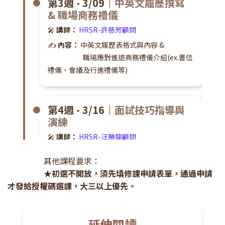
第3週 - 3/09｜
中英文履歷撰寫
& 職場商務禮儀
🎤
講師：
HRSR-許慈芳顧問
✍
內容：
中英文履歷表格式與內容 &
職場應對進退商務禮儀介紹(ex.書信
禮儀、會議及行進禮儀等)
第4週 - 3/16｜
面試技巧指導與
演練
🎤
講師：
HRSR-汪勝龍顧問
📌
內容：
面談的準備及注意事項
其他課程要求：
★初選不開放，須先填修課申請表單，通過申請
才發給授權碼選課，大三以上優先。
第5週 - 3/23｜
簡報表達力&問題
解決力-豐田A3簡報術的關鍵精
髓
延伸閱讀