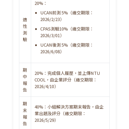
補假
20%：
UCAN前測 5%（繳交期限：
2026/2/23）
適
第8週 - 4/13｜期中考週-
期中報
性
CPAS測驗10%（繳交期限：
告
測
2026/3/01）
驗
📝
內容：
完成個人履歷
UCAN後測 5%（繳交期限：
(合作企業：KPMG、中信金控、台
2026/6/08）
泥企業、遠傳電信)
期
20%：完成個人履歷，並上傳NTU
中
第9週 - 4/20｜
職場溝通學1
COOL，由企業評分（繳交期限：
報
2026/4/10）
🎤
講師：
台積電慈善基金會-彭冠宇執行長
告
📝
內容：
探討基本理論如何應用於職場，提升
溝通效率與實務操作技巧
期
40%：小組解決方案期末報告，由企
末
業出題及評分（繳交期限：
報
2026/5/29）
告
第10週 - 4/27｜
職場溝通學2