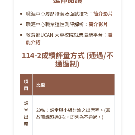
🎤
講師：
和泰汽車-陳贊文部長
📝
內容：
1.一頁紙簡報術的思維解析及表達技
職涯中心履歷撰寫及面試技巧：
簡介影片
巧，有效掌握職場交流方式。
職涯中心職業適性測評解析：
簡介影片
2.透過實務演練，提升問題分析與解
教育部UCAN 大專校院就業職能平台：
職
決能力，優化跨部門協作。
能介紹
114-2成績評量方式 (通過/不
第6週 - 3/30｜
行銷力-數位行銷
通過制)
策略、品牌經營與職場加分秘笈
🎤
講師：
LINE Taiwan台灣連線-郭昌恩行銷經
項
理
比重
目
📝
內容：
剖析數位行銷心法、自媒體及品牌經
營技巧，結合個人行銷策略，提升求職機會與
課
職場競爭力。
堂
20%：課堂與小組討論之出席率。(無
出
故曠課超過3次，即列為不通過。)
席
第7週 - 4/06｜
掃墓節遇例假日