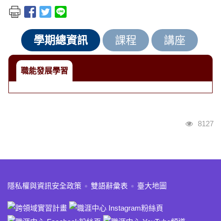
學期總資訊
課程
講座
職能發展學習
瀏覽人
8127
:::
隱私權與資訊安全政策
雙語辭彙表
臺大地圖