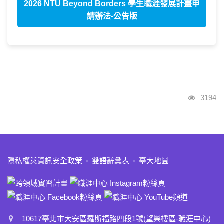
2026 NTU Beyond Borders 學生職涯發展計畫申
請辦法-公告版
瀏覽人
3194
:::
隱私權與資訊安全政策
雙語辭彙表
臺大地圖
10617臺北市大安區羅斯福路四段1號(望樂樓區-職涯中心)