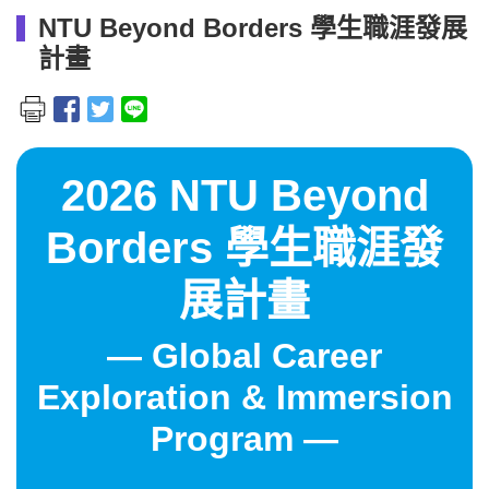
NTU Beyond Borders 學生職涯發展
計畫
2026 NTU Beyond
Borders 學生職涯發
展計畫
— Global Career
Exploration & Immersion
Program —