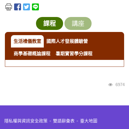
課程
講座
生活禮儀教室
國際人才發展體驗營
商學基礎概論課程
暑期實習學分課程
瀏覽人
6974
:::
隱私權與資訊安全政策
雙語辭彙表
臺大地圖