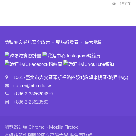
瀏覽人次
19770
:::
隱私權與資訊安全政策
雙語辭彙表
臺大地圖
10617臺北市大安區羅斯福路四段1號(望樂樓區-職涯中心)
career@ntu.edu.tw
+886-2-33662046
~7
+886-2-23623560
瀏覽器建議 Chrome、Mozilla Firefox
本網站著作權屬於國立臺灣大學 學生事務處