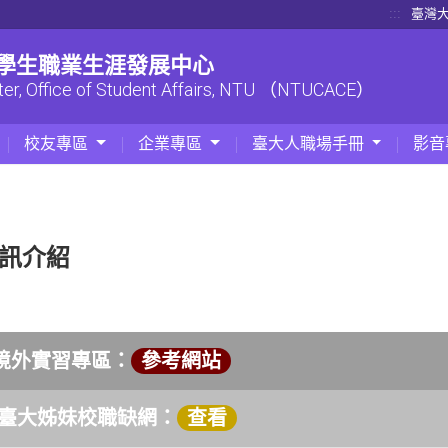
:::
臺灣
| 學生職業生涯發展中心
ter, Office of Student Affairs, NTU （NTUCACE）
校友專區
企業專區
臺大人職場手冊
影音
訊介紹
 境外實習專區：
參考網站
. 臺大姊妹校職缺網：
查看