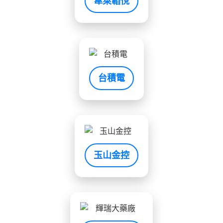
韋萊韜悅
台積電
玉山金控