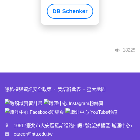
DB Schenker
瀏覽人次
18229
:::
隱私權與資訊安全政策
雙語辭彙表
臺大地圖
10617臺北市大安區羅斯福路四段1號(望樂樓區-職涯中心)
career@ntu.edu.tw