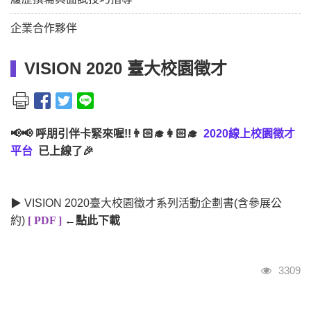
企業合作夥伴
VISION 2020 臺大校園徵才
📢📢 呼朋引伴卡緊來喔!!👨🏻‍🎓👩🏻‍🎓
2020線上校園徵才
平台
已上線了🎉
▶ VISION 2020臺大校園徵才系列活動企劃書(含參展公
約)
[ PDF ]
←
點此下載
瀏覽人
3309