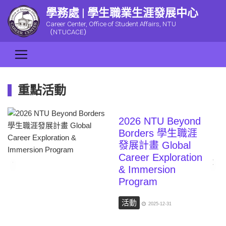
學務處 | 學生職業生涯發展中心
Career Center, Office of Student Affairs, NTU
（NTUCACE）
重點活動
2026 NTU Beyond
Borders 學生職涯
發展計畫 Global
Career Exploration
Previous
Next
& Immersion
Program
活動
2025-12-31