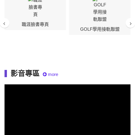
Previous
Nex
職涯臉書專頁
GOLF學用接軌聯盟
影音專區
more