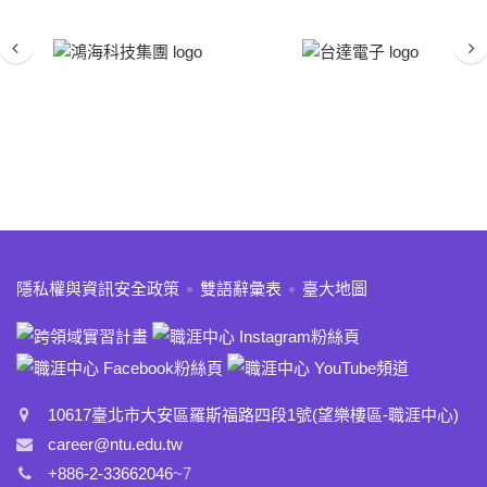
Previous
Nex
:::
隱私權與資訊安全政策
雙語辭彙表
臺大地圖
10617臺北市大安區羅斯福路四段1號(望樂樓區-職涯中心)
career@ntu.edu.tw
+886-2-33662046
~7