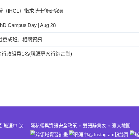
（IHCL）徵求博士後研究員
PhD Campus Day | Aug 28
實戰養成班」相關資訊
行政組員1名(職涯專案行銷企劃)
:::
區-職涯中心)
隱私權與資訊安全政策
雙語辭彙表
臺大地圖