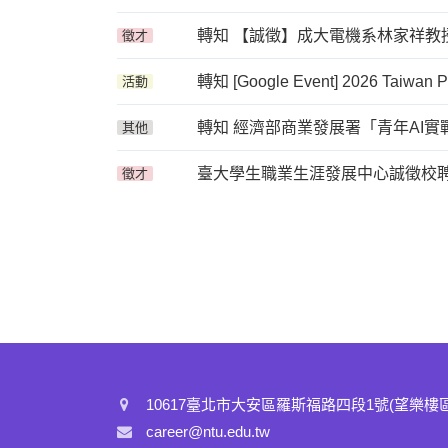
轉知 【誠徵】成大電機系林家祥教授
徵才
轉知 [Google Event] 2026 Taiwan 
活動
轉知 經濟部商業發展署「青年AI
其他
臺大學生職業生涯發展中心誠徵校聘
徵才
10617臺北市大安區羅斯福路四段1號(望樂樓
career@ntu.edu.tw