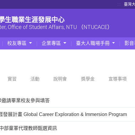
:::
臺灣
| 學生職業生涯發展中心
ter, Office of Student Affairs, NTU （NTUCACE）
校友專區
企業專區
臺大人職場手冊
影音
實習
活動
說明會
獎學金
宣導事項
摯邀請畢業校友參與填答
展計畫 Global Career Exploration & Immersion Program
國中部童軍代理教師甄選資訊