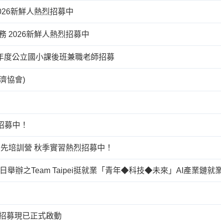
026新鮮人熱烈招募中
 2026新鮮人熱烈招募中
學年度公立國小課後班兼職老師招募
濟協會)
招募中！
QLO U先培訓營 秋季實習熱烈招募中！
5日舉辦之Team Taipei挺就業「青年◆科技◆未來」AI產業鏈
園招募現已正式啟動