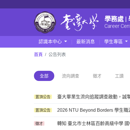
學務處 
Career Cen
認識本中心
最新消息
學生專區
首頁
公告列表
全部
流向調查
徵才
工讀
臺大畢業生流向追蹤調查啟動，誠
置頂公告
2026 NTU Beyond Borders 學生職涯發
置頂公告
轉知 臺北市士林區百齡高級中學 
徵才