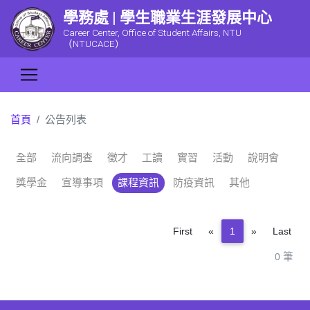
學務處 | 學生職業生涯發展中心
Career Center, Office of Student Affairs, NTU
（NTUCACE）
首頁
公告列表
全部
流向調查
徵才
工讀
實習
活動
說明會
獎學金
宣導事項
課程資訊
防疫資訊
其他
Previous
Next
First
«
1
»
Last
0 筆