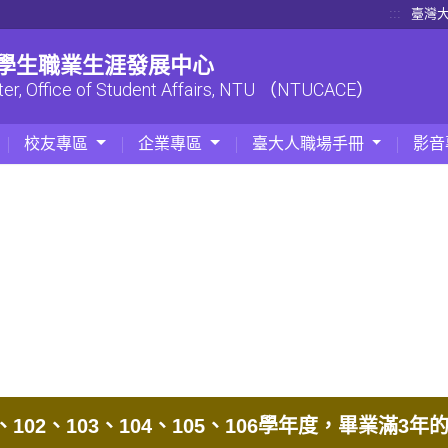
:::
臺灣
| 學生職業生涯發展中心
ter, Office of Student Affairs, NTU （NTUCACE）
校友專區
企業專區
臺大人職場手冊
影音
、102、103、104、105、106學年度，畢業滿3