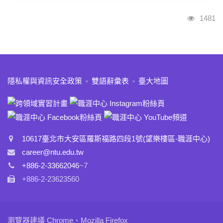
瀏覽人
1481
:::
隱私權與資訊安全政策
雙語辭彙表
臺大地圖
10617臺北市大安區羅斯福路四段1號(望樂樓區-職涯中心)
career@ntu.edu.tw
+886-2-33662046
~7
+886-2-23623560
瀏覽器建議 Chrome、Mozilla Firefox