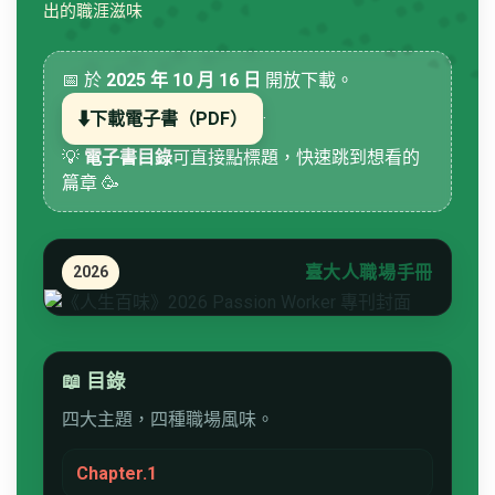
出的職涯滋味
📅 於
2025 年
10 月 16 日
開放下載。
⬇️
下載電子書（PDF）
·
💡
電子書目錄
可直接點標題，快速跳到想看的
篇章 🥳
臺大人職場手冊
2026
📖 目錄
四大主題，四種職場風味。
Chapter.1