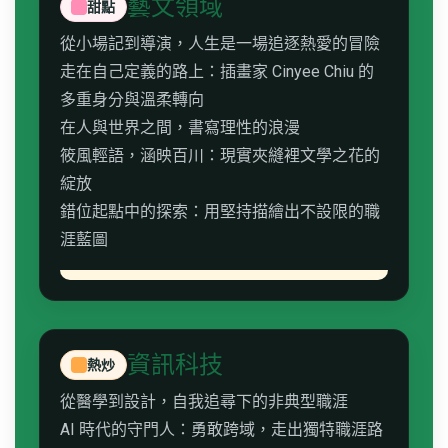
藝文領域
甜點
從小場記到導演，人生是一場追逐熱愛的冒險
走在自己定義的路上：插畫家 Cinyee Chiu 的
多重身分與溫柔轉向
在人與世界之間，書寫理性的浪漫
筱風輕語，涵映百川：現實夾縫裡文學之花的
綻放
錯位起點中的探索：用堅持描繪出不設限的職
涯藍圖
資訊科技
熱炒
從醫學到設計，自我追尋下的非典型職涯
AI 時代的守門人：勇敢跨域，走出獨特職涯路