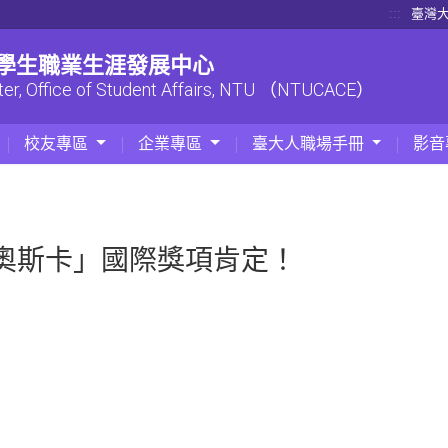
:::
臺灣
| 學生職業生涯發展中心
ter, Office of Student Affairs, NTU （NTUCACE）
校友專區
企業專區
臺大人職場手冊
影音
奧斯卡」國際獎項肯定！