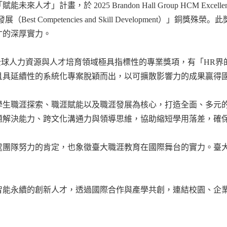
「賦能未來人才」
計畫
，於
2025 Brandon Hall Group HCM Excelle
發展（
Best Competencies and Skill Development
）」銅獎殊榮
。
此
才的深厚實力。
全球人力資源與人才培育領域極具指標性的專業獎項，有「
HR
界
且具延續性的系統化專案脫穎而出，以可擴散影響力的成果贏得
學生職涯探索、職涯賦能以及職涯發展為核心，打造全面、多元
題解決能力、跨文化溝通力與領導思維，協助縮短學用落差，確
處團隊努力的肯定，也象徵臺大職涯教育在國際舞台的實力。臺
智能永續的創新人才，透過國際合作與產學共創，連結校園、企