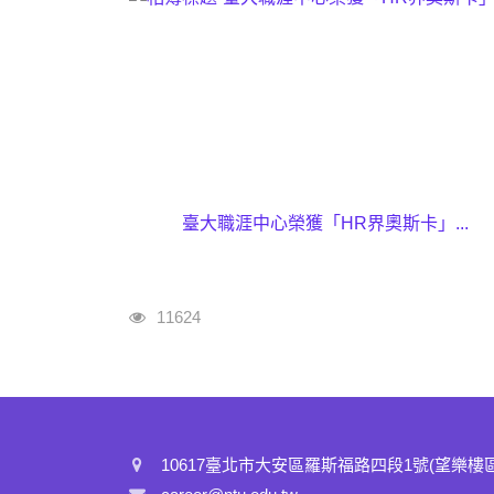
臺大職涯中心榮獲「HR界奧斯卡」...
瀏覽人次
11624
10617臺北市大安區羅斯福路四段1號(望樂樓