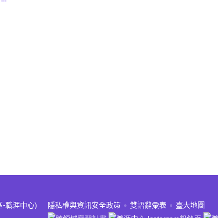
:::
區-職涯中心)
隱私權與資訊安全政策
雙語辭彙表
臺大地圖